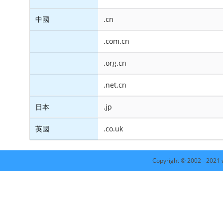
中國
.cn
.com.cn
.org.cn
.net.cn
日本
.jp
英國
.co.uk
Copyright © 2002 - 2021 w