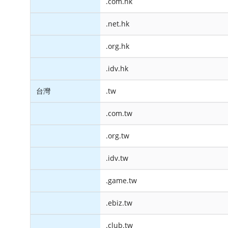
.com.hk
.net.hk
.org.hk
.idv.hk
台灣
.tw
.com.tw
.org.tw
.idv.tw
.game.tw
.ebiz.tw
.club.tw